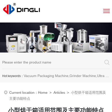
Vacuum Packaging Machine,Grinder Machine,Ultra Micro Pulverizer Unit,Decoction Machine,Pills Making Machine,Dragee Polishing Machine,Chinese Herbal Medicine Slicer and etc.
Hot keywords：
Current location：
Home
>
Articles
>
小型烘干箱适用范围及
主要功能特点
小型烘干箱适用范围及主要功能特点