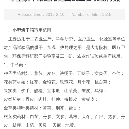
Release time：2015-2-10 Number of hits：3515
一、
小型烘干箱
适用范围
主要适用于工农业生产、科学研究、医疗卫生、化验室等单位
对产品试验品的烘干、加温、热处理之用，是大专院校、医疗卫
生、环保等科研部门实验室及工、矿、农业作试验或生产线用。
1、中草药：
种子类药材如：薏苡、麦冬、决明子、五味子，女贞子、杏仁；
花类药材如：红花、金银花、玫瑰花、月季花、杭白菊；
果实类：佛手、酸橙、宣木瓜、山茱萸、陈皮、乌梅；
皮类药材：丹皮、肉桂、杜仲、椿根皮、黄板皮；
全草类和叶类药材：薄荷、荆芥、藿香；
根茎类药材：白芷、丹参、玄参、葛根、天冬、百部、党参、丹
皮、桔梗、山药、贝母 、天麻、地黄。