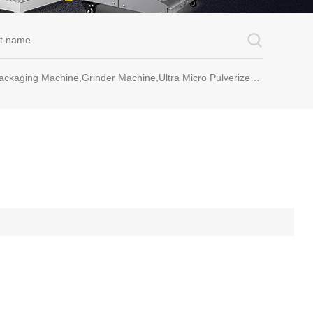
rinder Machine,Ultra Micro Pulverizer Unit,Decoction Machine,Pills Making Machine,Dragee Polishing Machine,Chinese Herbal Medicine Slicer and etc.