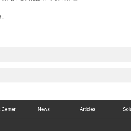
备。
。
。
 Center
News
Articles
Sol