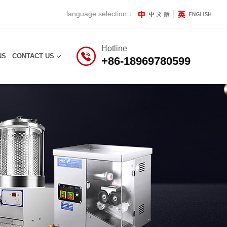
language selection：
Hotline
NS
CONTACT US
+86-18969780599