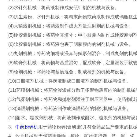
(2)水针剂机械：将药液制作成安瓿针剂的机械与设备。
(3)抗生素粉、水针剂机械：将粉末药物或药液制作成玻璃瓶抗
(4)大输液剂机械：将药液制作成大剂量注射剂的机械与设备。
(5)硬胶囊剂机械：将药物充填寸：申心肢囊内制作成硬胶襄制
(6)软胶囊剂机械：将药液包裹于明胶膜内的制剂机械与设备。
(7)丸剂机械：将药物细粉或浸膏与赋形剂混合，制成丸剂的机
(8)软膏剂机械：将药物与基质混匀，配成软膏，定量灌装于软
(9)栓剂机械：将药物与基质混合，制成栓剂的机械与设备。
(10)口服液剂机械：将药液制成口服液剂的制剂机械与设备。
(11)药膜剂机械：将药物浸渗或分散了多聚物薄膜内的制剂机械
(12)气雾剂机械：将药物和抛射剂灌注于耐压容器中，使药物
(13)滴眼剂机械：将药液制作成滴眼药剂的制剂机械与设备。
(14)酊水、糖浆剂机械：将药液制作成酊水、糖浆剂的机械与设
3、
中药粉碎机
用于药物粉碎(含研磨)并符合药品生产要求的机
4、饮片机械对天然药用动物、植物、矿物进行选、洗、润、切